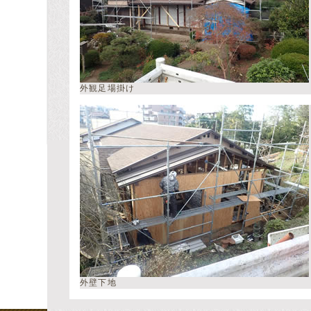
外観足場掛け
外壁下地